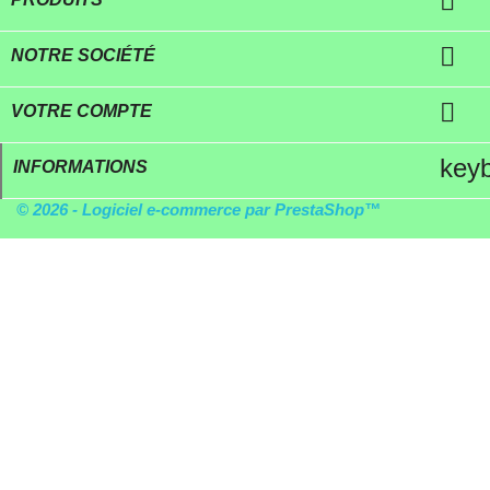


NOTRE SOCIÉTÉ

VOTRE COMPTE
key
INFORMATIONS
© 2026 - Logiciel e-commerce par PrestaShop™