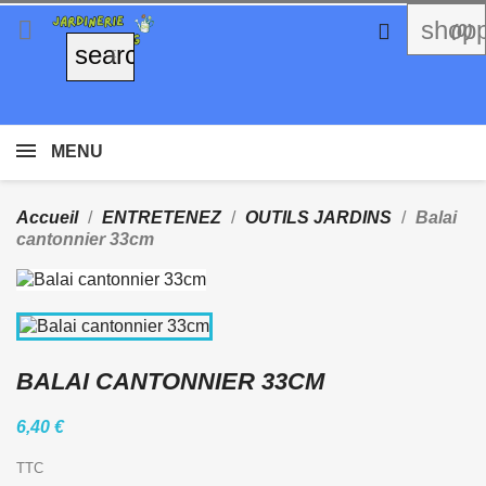

shopp

(0)
search
MENU
Accueil
ENTRETENEZ
OUTILS JARDINS
Balai
cantonnier 33cm
BALAI CANTONNIER 33CM
6,40 €
TTC