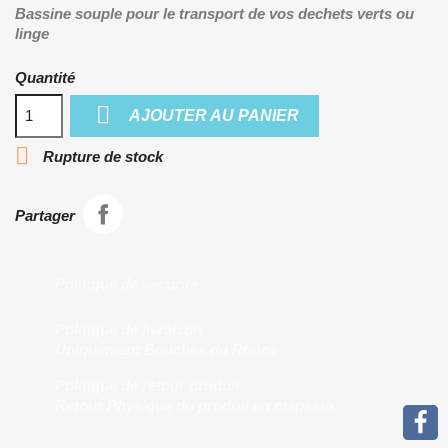
Bassine souple pour le transport de vos dechets verts ou
linge
Quantité

AJOUTER AU PANIER

Rupture de stock
Partager
Politique de sécurité
Politique de livraison
Uniquement Bouches du Rhone
Politique de retour produit
Retour Physique du produit en magasin