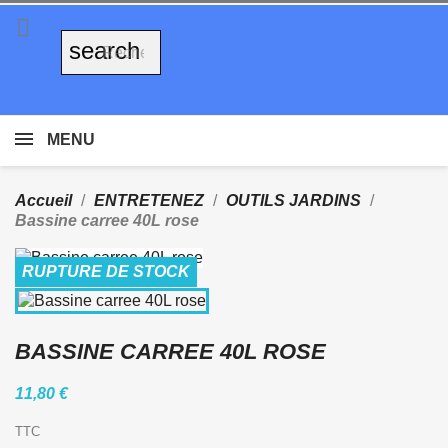

search
MENU
Accueil
ENTRETENEZ
OUTILS JARDINS
Bassine carree 40L rose
RUPTURE DE STOCK
BASSINE CARREE 40L ROSE
11,80 €
TTC