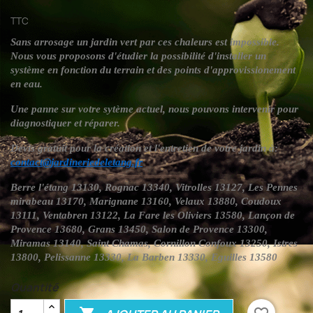
TTC
Sans arrosage un jardin vert par ces chaleurs est impossible.
Nous vous proposons d'étudier la possibilité d'installer un
système en fonction du terrain et des points d'approvissionement
en eau.
Une panne sur votre sytème actuel, nous pouvons intervenir pour
diagnostiquer et réparer.
Devis gratuit pour la création et l'entretien de votre jardin à:
contact@jardineriedeletang.fr
Berre l'étang 13130, Rognac 13340, Vitrolles 13127, Les Pennes
mirabeau 13170, Marignane 13160, Velaux 13880, Coudoux
13111, Ventabren 13122, La Fare les Oliviers 13580, Lançon de
Provence 13680, Grans 13450, Salon de Provence 13300,
Miramas 13140, Saint Chamas, Cornillon Confoux 13250, Istres
13800, Pelissanne 13330, La Barben 13330, Eguilles 13580
Quantité