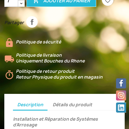

favorite_border
AJOUTER AU PANIER
Partager
Politique de sécurité
Politique de livraison
Uniquement Bouches du Rhone
Politique de retour produit
Retour Physique du produit en magasin
Description
Détails du produit
Installation et Réparation de Systèmes
d’Arrosage