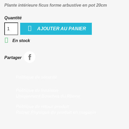
Plante intérieure ficus forme arbustive en pot 20cm
Quantité

AJOUTER AU PANIER

En stock
Partager
Politique de sécurité
Politique de livraison
Uniquement Bouches du Rhone
Politique de retour produit
Retour Physique du produit en magasin