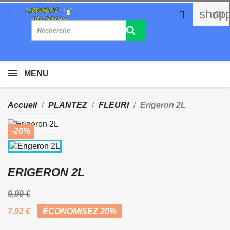

shopp

(0)
MENU
Accueil
PLANTEZ
FLEURI
Erigeron 2L
-20%
ERIGERON 2L
9,90 €
7,92 €
ÉCONOMISEZ 20%