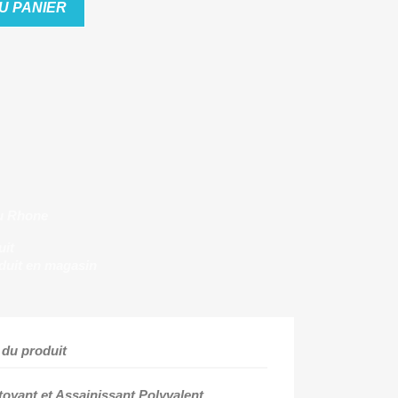
U PANIER
u Rhone
uit
duit en magasin
 du produit
toyant et Assainissant Polyvalent