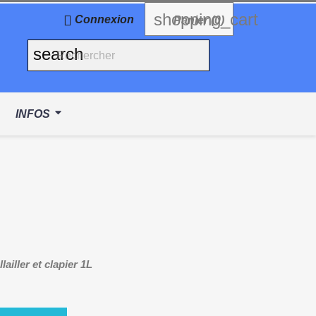
shopping_cart

Connexion
Panier
(0)
search
INFOS
ailler et clapier 1L