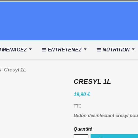
AMENAGEZ
ENTRETENEZ
NUTRITION
Cresyl 1L
CRESYL 1L
19,90 €
TTC
Bidon desinfectant cresyl poull
Quantité