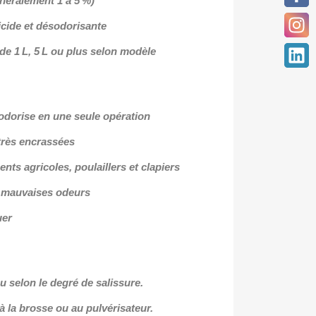
énéralement 1 à 5 %)
icide et désodorisante
e 1 L, 5 L ou plus selon modèle
sodorise en une seule opération
 très encrassées
ts agricoles, poulaillers et clapiers
s mauvaises odeurs
uer
au selon le degré de salissure.
 à la brosse ou au pulvérisateur.