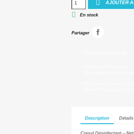

AJOUTER A

En stock
Partager
Politique de sécurité
Politique de livraison
Uniquement Bouches d
Politique de retour prod
Retour Physique du pro
Description
Détails
Cresyl Désinfectant
– Net