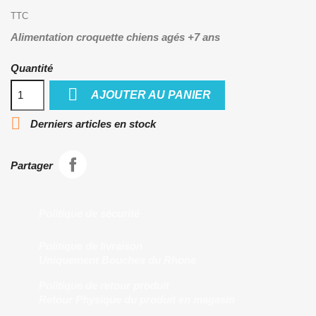
TTC
Alimentation croquette chiens agés +7 ans
Quantité

AJOUTER AU PANIER

Derniers articles en stock
Partager
Politique de sécurité
Politique de livraison
Uniquement Bouches du Rhone
Politique de retour produit
Retour Physique du produit en magasin