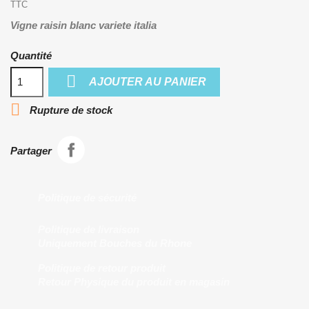
TTC
Vigne raisin blanc variete italia
Quantité

AJOUTER AU PANIER

Rupture de stock
Partager
Politique de sécurité
Politique de livraison
Uniquement Bouches du Rhone
Politique de retour produit
Retour Physique du produit en magasin