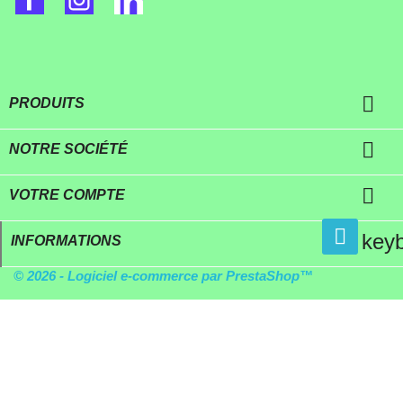

PRODUITS

NOTRE SOCIÉTÉ

VOTRE COMPTE
key
INFORMATIONS
© 2026 - Logiciel e-commerce par PrestaShop™