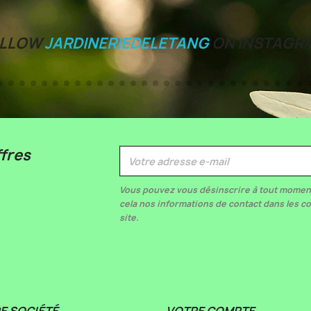
OLLOW
JARDINERIEDELETANG
ON INSTAGR
fres
Vous pouvez vous désinscrire à tout momen
cela nos informations de contact dans les co
site.