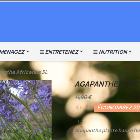
MENAGEZ
ENTRETENEZ
NUTRITION
anthe Africanus 3L
AGAPANTHE AFRIC
11,90 €
9,52 €
ÉCONOMISEZ 2
TTC
Agapanthe plante basse fle