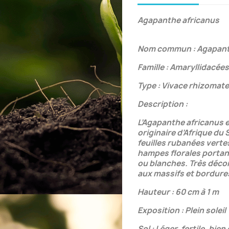
Agapanthe africanus
Nom commun : Agapanthe
Famille : Amaryllidacées
Type : Vivace rhizomat
Description :
L’Agapanthe africanus 
originaire d’Afrique du 
feuilles rubanées verte
hampes florales portan
ou blanches. Très décor
aux massifs et bordure
Hauteur : 60 cm à 1 m
Exposition : Plein soleil
Sol : Léger, fertile, bien