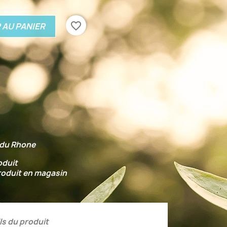
favorite_border
 AU PANIER
du Rhone
oduit
roduit en magasin
ls du produit