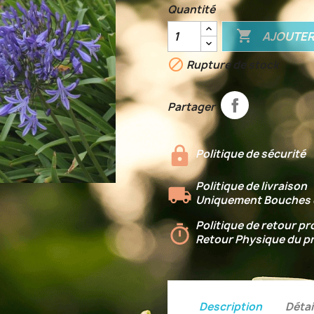
Quantité

AJOUTER

Rupture de stock
Partager
Politique de sécurité
Politique de livraison
Uniquement Bouches 
Politique de retour pr
Retour Physique du p
Description
Détai