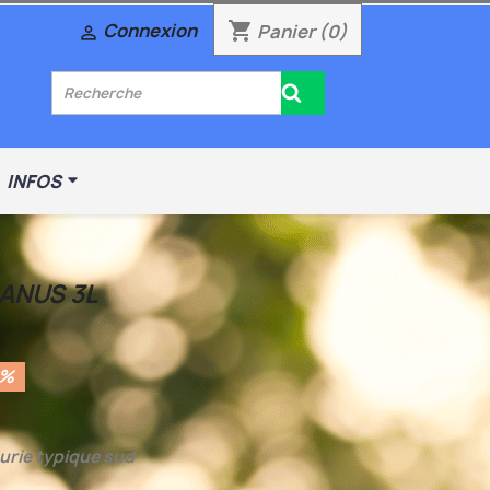
shopping_cart
Connexion
Panier
(0)

INFOS
ANUS 3L
0%
urie typique sud