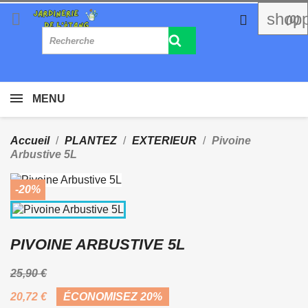

shopp

(0)
MENU
Accueil
PLANTEZ
EXTERIEUR
Pivoine
Arbustive 5L
-20%
PIVOINE ARBUSTIVE 5L
25,90 €
20,72 €
ÉCONOMISEZ 20%