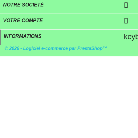

NOTRE SOCIÉTÉ

VOTRE COMPTE
key
INFORMATIONS
© 2026 - Logiciel e-commerce par PrestaShop™