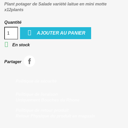
Plant potager de Salade variété laitue en mini motte
x12plants
Quantité

AJOUTER AU PANIER

En stock
Partager
Politique de sécurité
Politique de livraison
Uniquement Bouches du Rhone
Politique de retour produit
Retour Physique du produit en magasin