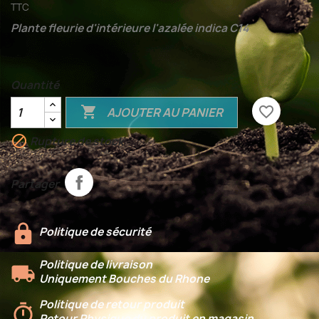
TTC
Plante fleurie d'intérieure l'azalée indica C14
Quantité

favorite_border
AJOUTER AU PANIER

Rupture de stock
Partager
Politique de sécurité
Politique de livraison
Uniquement Bouches du Rhone
Politique de retour produit
Retour Physique du produit en magasin