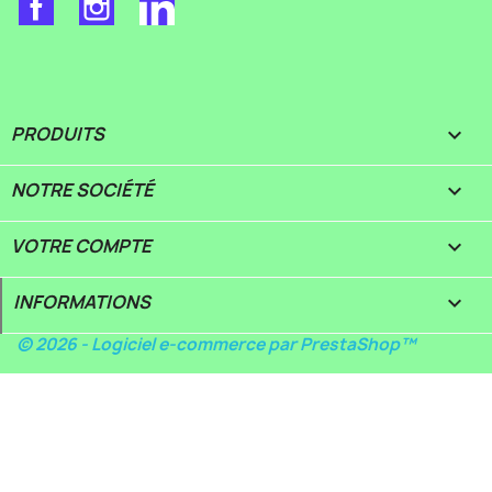
Facebook
Instagram
LinkedIn
PRODUITS

NOTRE SOCIÉTÉ

VOTRE COMPTE

INFORMATIONS
keyboard_arrow_down
© 2026 - Logiciel e-commerce par PrestaShop™