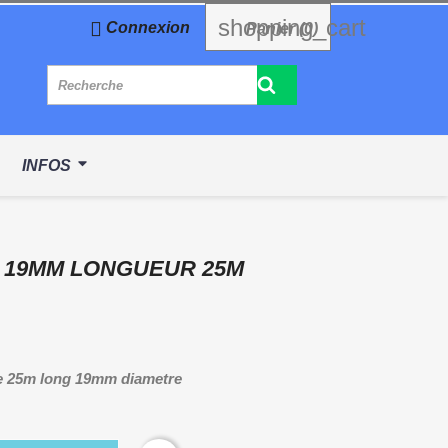
shopping_cart

Connexion
Panier
(0)
INFOS
 19MM LONGUEUR 25M
ne 25m long 19mm diametre