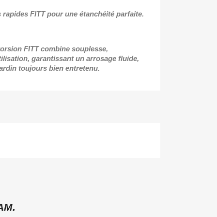
s rapides FITT pour une étanchéité parfaite.
-torsion FITT combine souplesse,
ilisation, garantissant un arrosage fluide,
 jardin toujours bien entretenu.
AM.