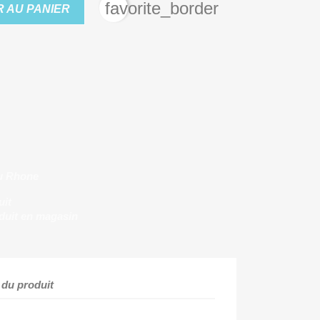
favorite_border
 AU PANIER
u Rhone
uit
duit en magasin
 du produit