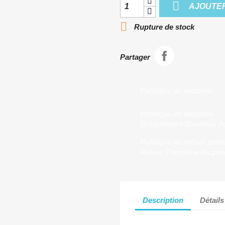

AJOUTER

Rupture de stock
Partager
Politique de sécurité
Politique de livraison
Uniquement Bouches d
Politique de retour prod
Retour Physique du pro
Description
Détails