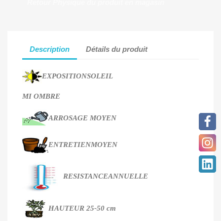
Retour Physique du produit en magasin
Description
Détails du produit
EXPOSITION
SOLEIL
MI OMBRE
ARROSAGE
MOYEN
ENTRETIEN
MOYEN
RESISTANCE
ANNUELLE
HAUTEUR
25-50 cm