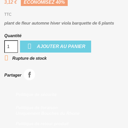
3,12 €
ÉCONOMISEZ 40%
TTC
plant de fleur automne hiver viola barquette de 6 plants
Quantité

AJOUTER AU PANIER

Rupture de stock
Partager
Politique de sécurité
Politique de livraison
Uniquement Bouches du Rhone
Politique de retour produit