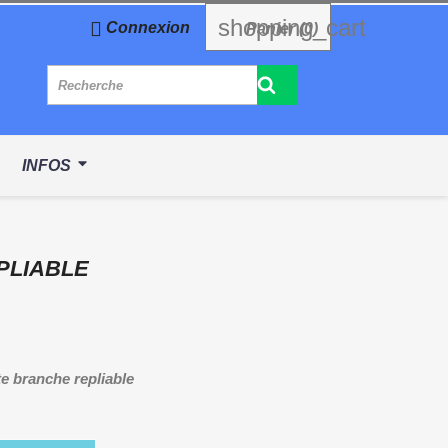
shopping_cart

Connexion
Panier
(0)
INFOS
PLIABLE
e branche repliable