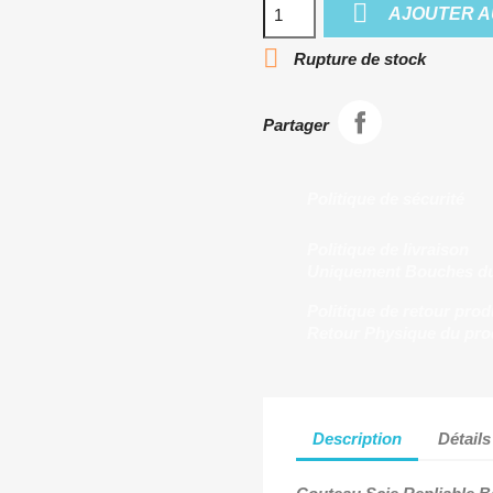

AJOUTER A

Rupture de stock
Partager
Politique de sécurité
Politique de livraison
Uniquement Bouches d
Politique de retour prod
Retour Physique du pro
Description
Détails