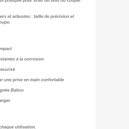
til pratique pour scier du bois ou couper
ers et arbustes : taille de précision et
coupe.
ompact
stantes à la corrosion
sécurisé
 une prise en main confortable
signée Bahco
ranger
chaque utilisation.