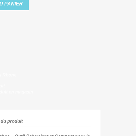
U PANIER
u Rhone
uit
duit en magasin
 du produit