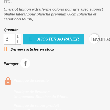
TTC
Charriot finition extra fermé coloris noir gris avec support
pliable latéral pour plancha premium 60cm (plancha et
capot non fourni)
Quantité

favorit
AJOUTER AU PANIER

Derniers articles en stock
Partager
Politique de sécurité
Politique de livraison
Uniquement Bouches du Rhone
Politique de retour produit