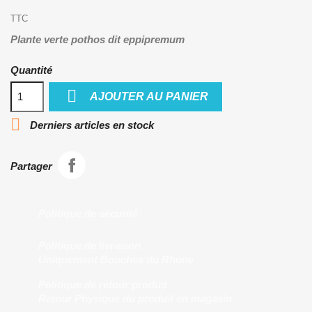
TTC
Plante verte pothos dit eppipremum
Quantité

AJOUTER AU PANIER

Derniers articles en stock
Partager
Politique de sécurité
Politique de livraison
Uniquement Bouches du Rhone
Politique de retour produit
Retour Physique du produit en magasin