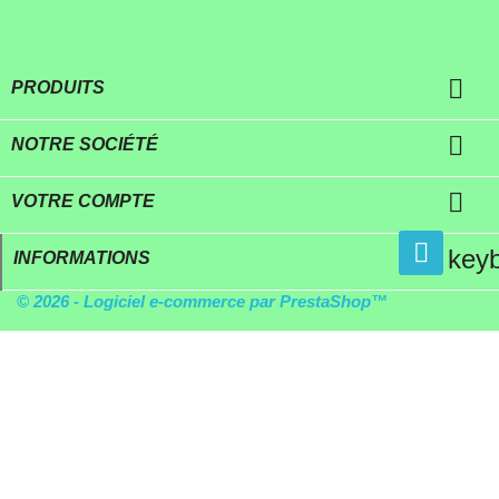

PRODUITS

NOTRE SOCIÉTÉ

VOTRE COMPTE
key
INFORMATIONS
© 2026 - Logiciel e-commerce par PrestaShop™