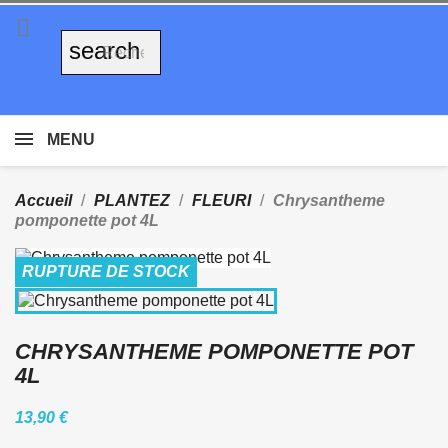

search
MENU
Accueil
PLANTEZ
FLEURI
Chrysantheme
pomponette pot 4L
RUPTURE DE STOCK
CHRYSANTHEME POMPONETTE POT
4L
13,90 €