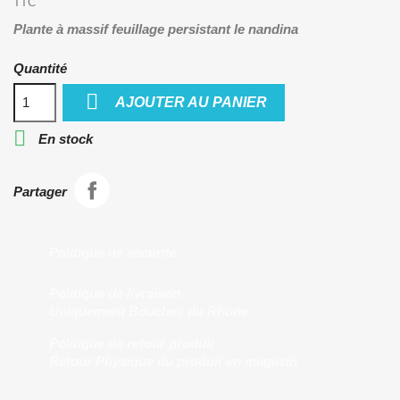
TTC
Plante à massif feuillage persistant le nandina
Quantité

AJOUTER AU PANIER

En stock
Partager
Politique de sécurité
Politique de livraison
Uniquement Bouches du Rhone
Politique de retour produit
Retour Physique du produit en magasin