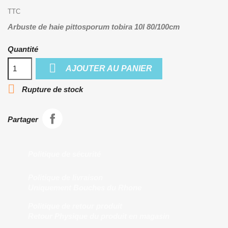
TTC
Arbuste de haie pittosporum tobira 10l 80/100cm
Quantité

AJOUTER AU PANIER

Rupture de stock
Partager
Politique de sécurité
Politique de livraison
Uniquement Bouches du Rhone
Politique de retour produit
Retour Physique du produit en magasin