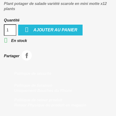
Plant potager de salade variété scarole en mini motte x12
plants
Quantité

AJOUTER AU PANIER

En stock
Partager
Politique de sécurité
Politique de livraison
Uniquement Bouches du Rhone
Politique de retour produit
Retour Physique du produit en magasin