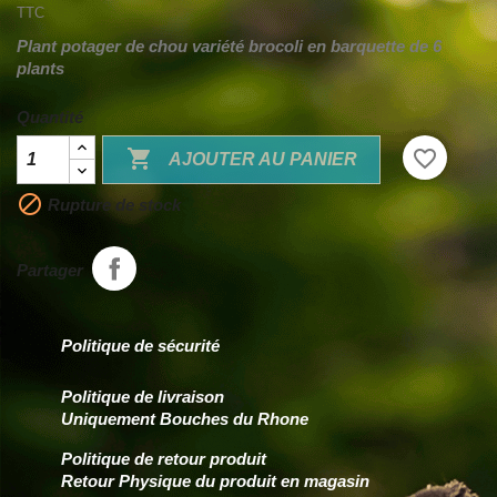
TTC
Plant potager de chou variété brocoli en barquette de 6
plants
Quantité

favorite_border
AJOUTER AU PANIER

Rupture de stock
Partager
Politique de sécurité
Politique de livraison
Uniquement Bouches du Rhone
Politique de retour produit
Retour Physique du produit en magasin