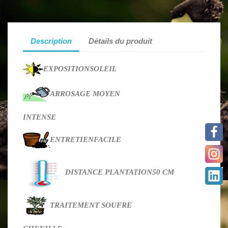
Description
Détails du produit
EXPOSITION
SOLEIL
ARROSAGE
MOYEN
INTENSE
ENTRETIEN
FACILE
DISTANCE PLANTATION
50 CM
TRAITEMENT
SOUFRE