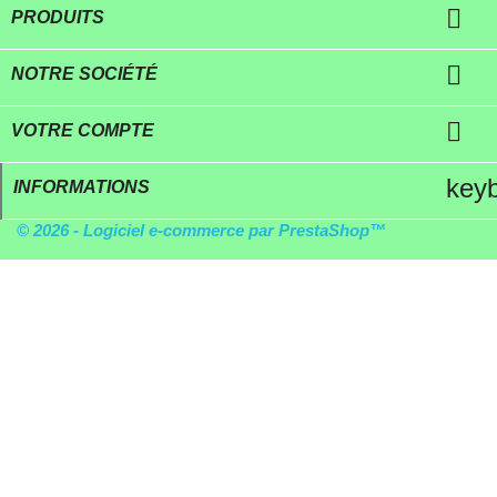

PRODUITS

NOTRE SOCIÉTÉ

VOTRE COMPTE
key
INFORMATIONS
© 2026 - Logiciel e-commerce par PrestaShop™