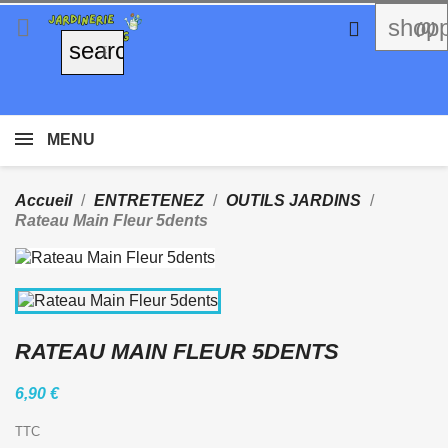

shopp

(0)
search
MENU
Accueil
ENTRETENEZ
OUTILS JARDINS
Rateau Main Fleur 5dents
RATEAU MAIN FLEUR 5DENTS
6,90 €
TTC