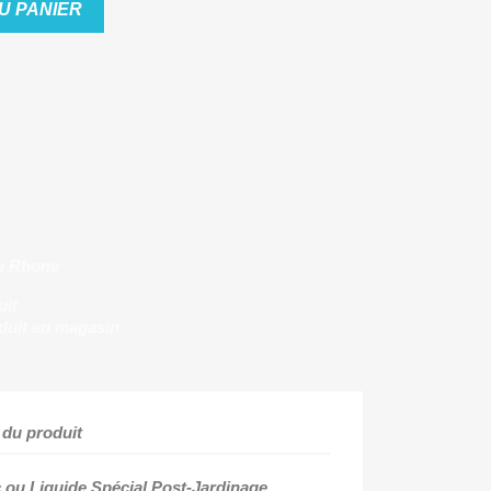
U PANIER
u Rhone
uit
duit en magasin
 du produit
c ou Liquide Sp
écial Post-Jardinage