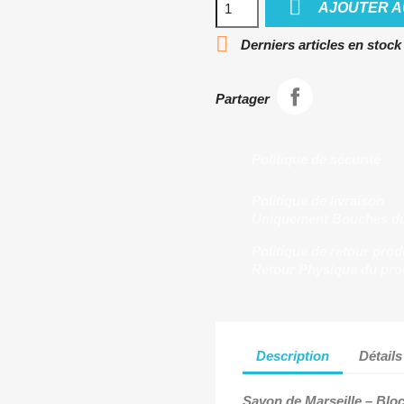

AJOUTER A

Derniers articles en stock
Partager
Politique de sécurité
Politique de livraison
Uniquement Bouches d
Politique de retour prod
Retour Physique du pro
Description
Détails
Savon de Marseille
– Blo