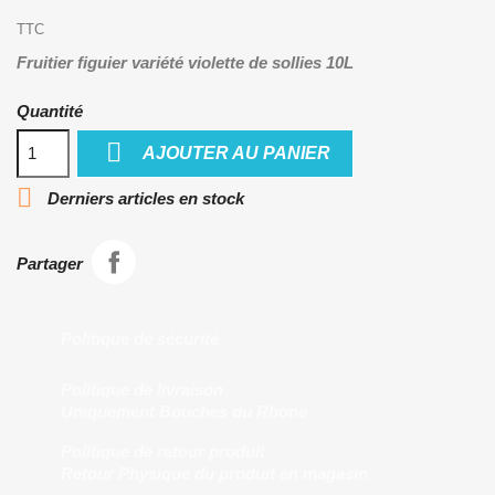
TTC
Fruitier figuier variété violette de sollies 10L
Quantité

AJOUTER AU PANIER

Derniers articles en stock
Partager
Politique de sécurité
Politique de livraison
Uniquement Bouches du Rhone
Politique de retour produit
Retour Physique du produit en magasin