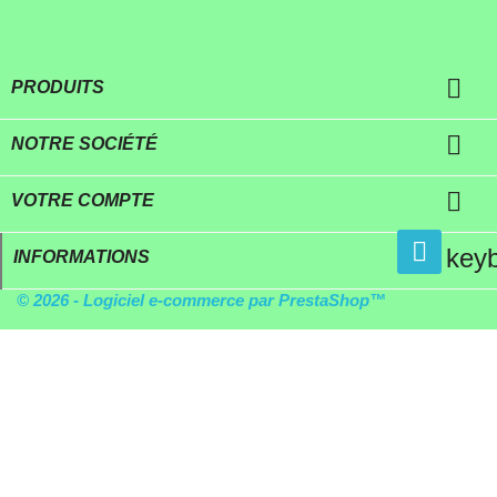

PRODUITS

NOTRE SOCIÉTÉ

VOTRE COMPTE
key
INFORMATIONS
© 2026 - Logiciel e-commerce par PrestaShop™