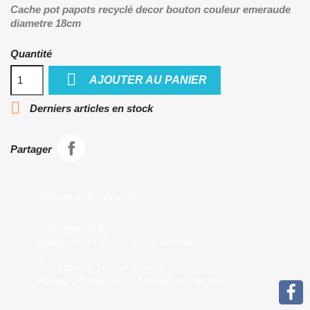
Cache pot papots recyclé decor bouton couleur emeraude
diametre 18cm
Quantité

AJOUTER AU PANIER

Derniers articles en stock
Partager
Politique de sécurité
Politique de livraison
Uniquement Bouches du Rhone
Politique de retour produit
Retour Physique du produit en magasin